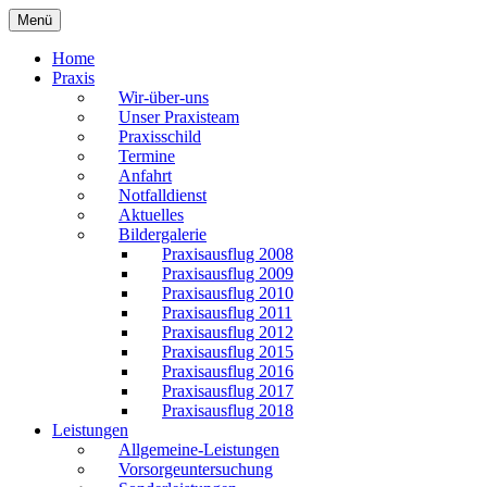
Zum
Menü
Praxis Dr. Bleiler
Inhalt
springen
Home
Praxis
Wir-über-uns
Unser Praxisteam
Praxisschild
Termine
Anfahrt
Notfalldienst
Aktuelles
Bildergalerie
Praxisausflug 2008
Praxisausflug 2009
Praxisausflug 2010
Praxisausflug 2011
Praxisausflug 2012
Praxisausflug 2015
Praxisausflug 2016
Praxisausflug 2017
Praxisausflug 2018
Leistungen
Allgemeine-Leistungen
Vorsorgeuntersuchung