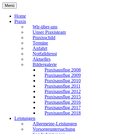
Zum
Menü
Praxis Dr. Bleiler
Inhalt
springen
Home
Praxis
Wir-über-uns
Unser Praxisteam
Praxisschild
Termine
Anfahrt
Notfalldienst
Aktuelles
Bildergalerie
Praxisausflug 2008
Praxisausflug 2009
Praxisausflug 2010
Praxisausflug 2011
Praxisausflug 2012
Praxisausflug 2015
Praxisausflug 2016
Praxisausflug 2017
Praxisausflug 2018
Leistungen
Allgemeine-Leistungen
Vorsorgeuntersuchung